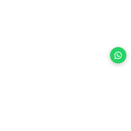
© 2026 Департамент пробации
при Министерстве юстиции КР
Веб-сайт модернизирован при поддержке Управления ООН по наркотикам и преступности
(УНП ООН) в рамках проекта «ПРАВОСУДИЕ для ВСЕХ», финансируемого Европейским
союзом